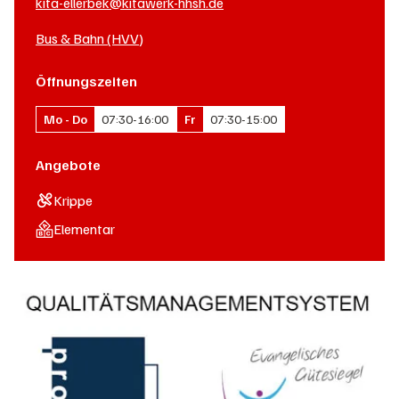
kita-ellerbek@kitawerk-hhsh.de
Bus & Bahn (HVV)
Öffnungszeiten
Mo - Do
07:30
-
16:00
Fr
07:30
-
15:00
Angebote
Krippe
Elementar